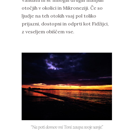
otočjih v okolici in Mikroneziji. Če so
ljudje na teh otokih vsaj pol toliko
prijazni, dostopni in odprti kot Fidžijci,
z veseljem obiščem vse.
“Na poti domov mi Toni zaupa svoje sanje.”