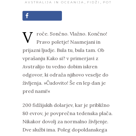
,
,
AVSTRALIJA IN OCEANIJA
FIDŽI
POT
V
roče. Sončno. Vlažno. Končno!
Pravo poletje! Nasmejani in
prijazni ljudje. Bula tu, bula tam. Ob
vprašanju Kako si? v primerjavi z
Avstralijo tu vedno dobim iskren
odgovor, ki odraža njihovo veselje do
življenja. »Čudovito! Še en lep dan je
pred nami!«
200 fidžijskih dolarjev, kar je približno
80 evrov, je povprečna tedenska plača.
Nikakor dovolj za normalno življenje.
Dve službi ima. Poleg dopoldanskega