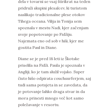
dela v tovarni se vsaj štirikrat na teden
pridruži skupini plesalcev, ki turistom
naslikajo tradicionalne plese otokov
Tihega oceana. Vilija in Tonija sem
spoznala v mestu Nadi, kjer začenjam
svoje popotovanje po Fidžiju.
Najemata eno od sob v hiši, kjer me
gostita Paul in Diane.
Diane se je pred 18 leti iz Škotske
priselila na Fidži. Paula je spoznala v
Angliji, ko je tam služil vojsko. Super
čisto hišo odpirata couchsurferjem, saj
tudi sama potujeta in se zavedata, da
je potovanje lahko draga stvar in da
mora prinesti mnogo več kot samo
poležavanje v resortu.