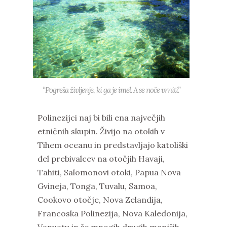
“Pogreša življenje, ki ga je imel. A se noče vrniti.”
Polinezijci naj bi bili ena največjih
etničnih skupin. Živijo na otokih v
Tihem oceanu in predstavljajo katoliški
del prebivalcev na otočjih Havaji,
Tahiti, Salomonovi otoki, Papua Nova
Gvineja, Tonga, Tuvalu, Samoa,
Cookovo otočje, Nova Zelandija,
Francoska Polinezija, Nova Kaledonija,
Vanuatu in še mnogih drugih manjših