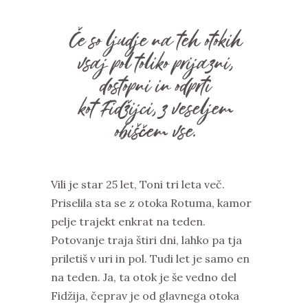
Če so ljudje na teh otokih
vsaj pol toliko prijazni,
dostopni in odprti
kot Fidžijci, z veseljem
obiščem vse.
Vili je star 25 let, Toni tri leta več.
Priselila sta se z otoka Rotuma, kamor
pelje trajekt enkrat na teden.
Potovanje traja štiri dni, lahko pa tja
priletiš v uri in pol. Tudi let je samo en
na teden. Ja, ta otok je še vedno del
Fidžija, čeprav je od glavnega otoka