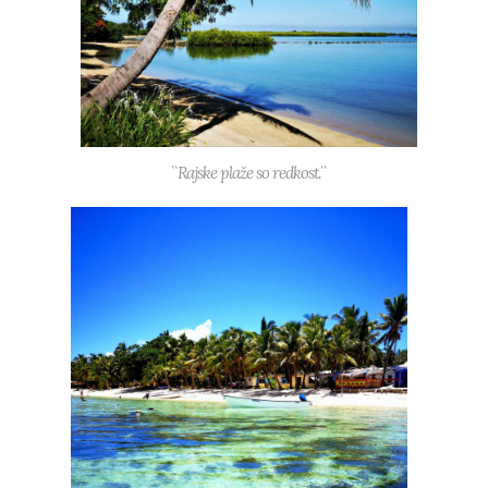
``Rajske plaže so redkost.``