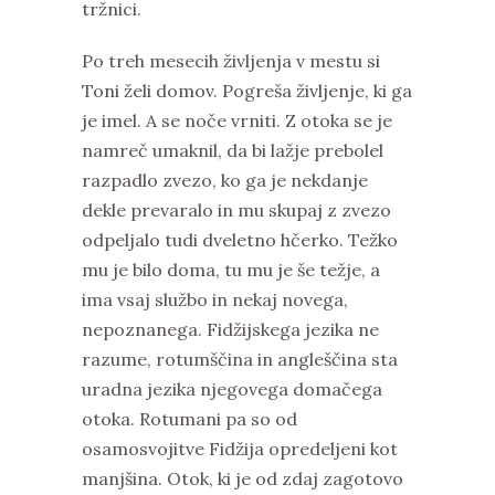
tržnici.
Po treh mesecih življenja v mestu si
Toni želi domov. Pogreša življenje, ki ga
je imel. A se noče vrniti. Z otoka se je
namreč umaknil, da bi lažje prebolel
razpadlo zvezo, ko ga je nekdanje
dekle prevaralo in mu skupaj z zvezo
odpeljalo tudi dveletno hčerko. Težko
mu je bilo doma, tu mu je še težje, a
ima vsaj službo in nekaj novega,
nepoznanega. Fidžijskega jezika ne
razume, rotumščina in angleščina sta
uradna jezika njegovega domačega
otoka. Rotumani pa so od
osamosvojitve Fidžija opredeljeni kot
manjšina. Otok, ki je od zdaj zagotovo