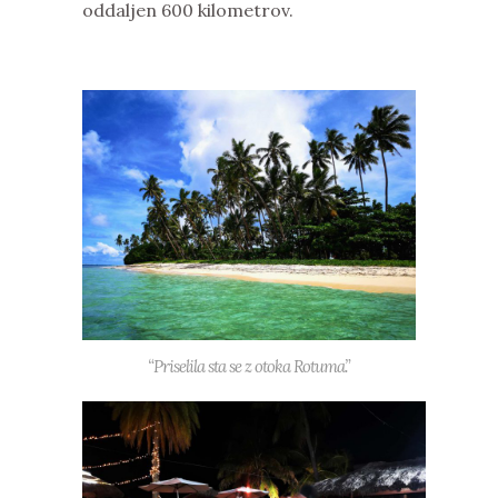
oddaljen 600 kilometrov.
“Priselila sta se z otoka Rotuma.”