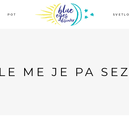
POT
SVETL
LE ME JE PA SE