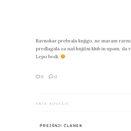
Ravnokar prebrala knjigo, ne maram ravno p
predlagala za naš knjižni klub in upam, da v
Lepo bodi.
0
0
ANJA KOVAČIČ
PREJŠNJI ČLANEK