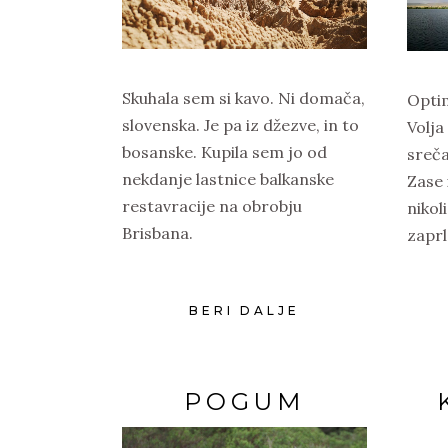
Skuhala sem si kavo. Ni domača,
Optim
slovenska. Je pa iz džezve, in to
Volja
bosanske. Kupila sem jo od
sreča
nekdanje lastnice balkanske
Zase 
restavracije na obrobju
nikoli
Brisbana.
zaprl
BERI DALJE
POGUM