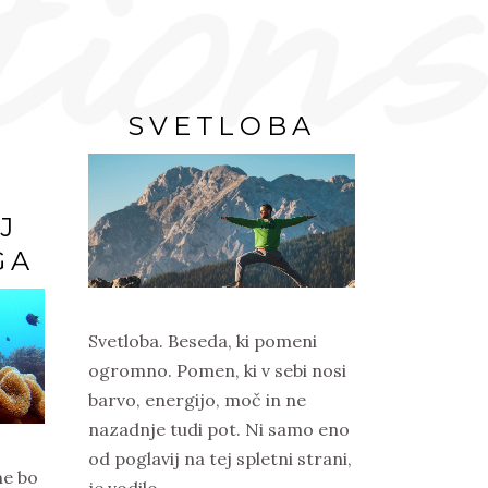
SVETLOBA
J
GA
Svetloba. Beseda, ki pomeni
ogromno. Pomen, ki v sebi nosi
barvo, energijo, moč in ne
nazadnje tudi pot. Ni samo eno
od poglavij na tej spletni strani,
me bo
je vodilo.