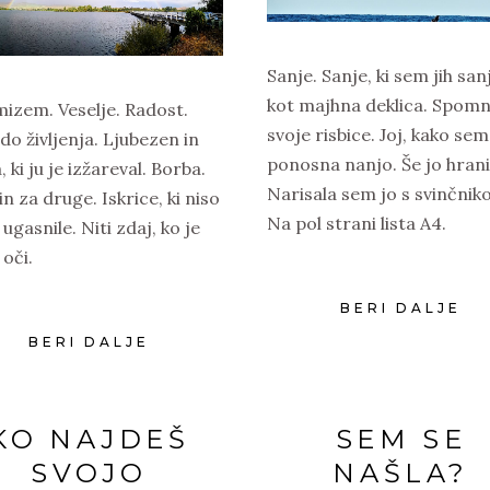
Sanje. Sanje, ki sem jih san
kot majhna deklica. Spom
izem. Veselje. Radost.
svoje risbice. Joj, kako sem
 do življenja. Ljubezen in
ponosna nanjo. Še jo hran
, ki ju je izžareval. Borba.
Narisala sem jo s svinčnik
in za druge. Iskrice, ki niso
Na pol strani lista A4.
 ugasnile. Niti zdaj, ko je
 oči.
BERI DALJE
BERI DALJE
KO NAJDEŠ
SEM SE
SVOJO
NAŠLA?