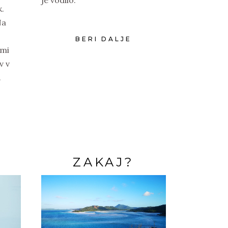
k.
Na
BERI DALJE
imi
v v
.
ZAKAJ?