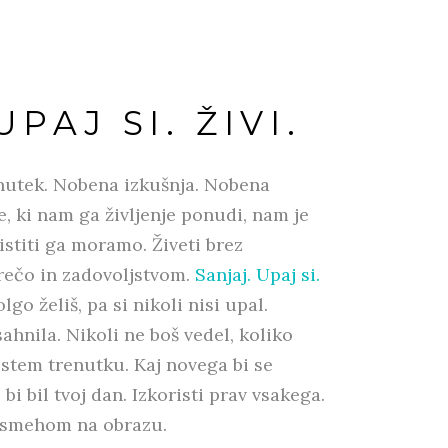
PAJ SI. ŽIVI.
nutek. Nobena izkušnja. Nobena
, ki nam ga življenje ponudi, nam je
stiti ga moramo. Živeti brez
srečo in zadovoljstvom.
Sanjaj. Upaj si.
olgo želiš, pa si nikoli nisi upal.
hnila. Nikoli ne boš vedel, koliko
tistem trenutku. Kaj novega bi se
 bi bil tvoj dan. Izkoristi prav vsakega.
nasmehom na obrazu.