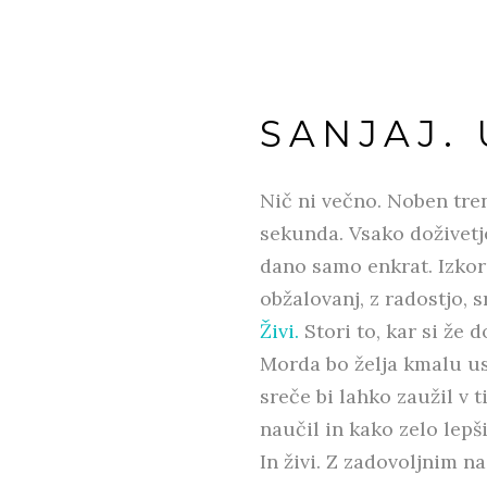
SANJAJ. U
Nič ni večno. Noben tre
sekunda. Vsako doživetje
dano samo enkrat. Izkori
obžalovanj, z radostjo, 
Živi.
Stori to, kar si že d
Morda bo želja kmalu usa
sreče bi lahko zaužil v 
naučil in kako zelo lepši
In živi. Z zadovoljnim 