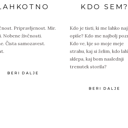
LAHKOTNO
KDO SEM
nost. Pripravljenost. Mir.
Kdo je tisti, ki me lahko naj
i. Nobene živčnosti.
opiše? Kdo me najbolj poz
e. Čista samozavest.
Kdo ve, kje so moje meje
t.
strahu, kaj si želim, kdo la
sklepa, kaj bom naslednji
trenutek storila?
BERI DALJE
BERI DALJE