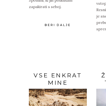
Spomini, ki jih poskušam
vstop
zapakirati s seboj.
Resni
je sn
prebu
BERI DALJE
sprem
VSE ENKRAT
Ž
MINE