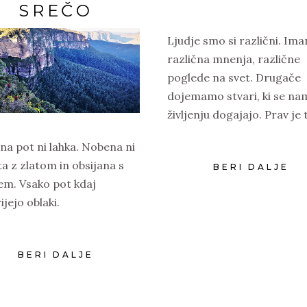
SREČO
Ljudje smo si različni. Im
različna mnenja, različne
poglede na svet. Drugače
dojemamo stvari, ki se na
življenju dogajajo. Prav je 
a pot ni lahka. Nobena ni
a z zlatom in obsijana s
BERI DALJE
em. Vsako pot kdaj
ijejo oblaki.
BERI DALJE