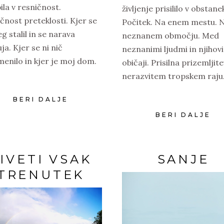
ila v resničnost.
življenje prisililo v obstane
čnost preteklosti. Kjer se
Počitek. Na enem mestu. 
eg stalil in se narava
neznanem območju. Med
ja. Kjer se ni nič
neznanimi ljudmi in njihov
enilo in kjer je moj dom.
običaji. Prisilna prizemljite
nerazvitem tropskem raju
BERI DALJE
BERI DALJE
IVETI VSAK
SANJE
TRENUTEK