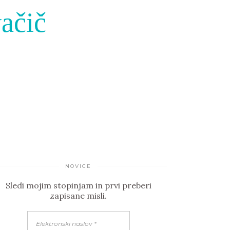
ačič
NOVICE
Sledi mojim stopinjam in prvi preberi
zapisane misli.
Elektronski
naslov