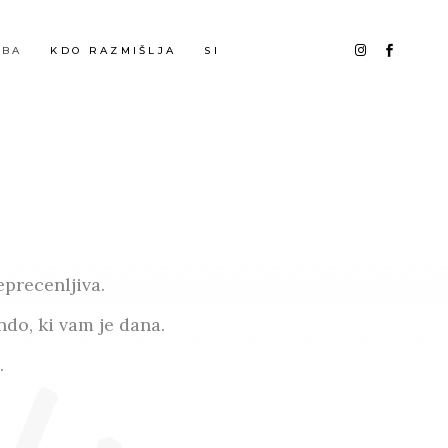
OBA
KDO RAZMIŠLJA
SI
eprecenljiva.
do, ki vam je dana.
.