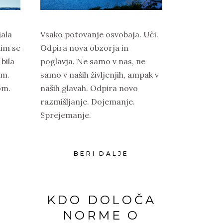
jala
Vsako potovanje osvobaja. Uči.
nim se
Odpira nova obzorja in
 bila
poglavja. Ne samo v nas, ne
im.
samo v naših življenjih, ampak v
om.
naših glavah. Odpira novo
razmišljanje. Dojemanje.
Sprejemanje.
BERI DALJE
KDO DOLOČA
NORME O