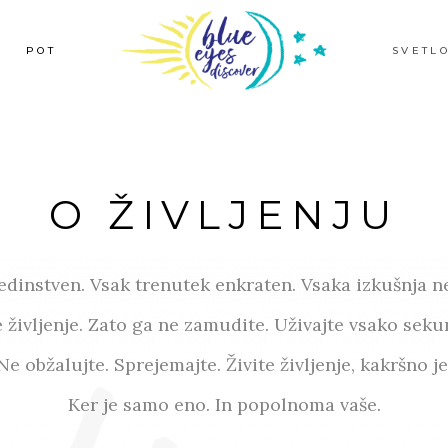
POT
SVETL
O ŽIVLJENJU
edinstven. Vsak trenutek enkraten. Vsaka izkušnja n
 življenje. Zato ga ne zamudite.
Uživajte vsako sekun
Ne obžalujte.
Sprejemajte. Živite življenje, kakršno je
Ker je samo eno. In popolnoma vaše.