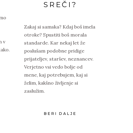
SREČI?
amo
Zakaj si samska? Kdaj boš imela
otroke? Spustiti boš morala
m v
standarde. Kar nekaj let že
tako.
poslušam podobne pridige
prijateljev, staršev, neznancev.
Verjetno vsi vedo bolje od
mene, kaj potrebujem, kaj si
želim, kakšno življenje si
zaslužim.
BERI DALJE