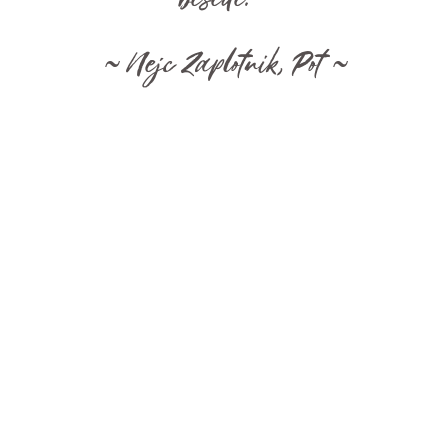
̴ Nejc Zaplotnik, Pot ̴