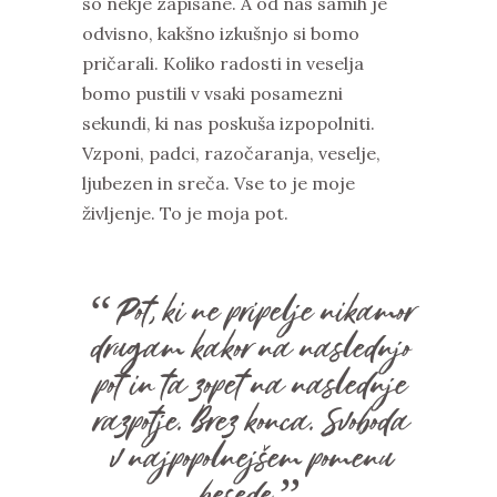
so nekje zapisane. A od nas samih je
odvisno, kakšno izkušnjo si bomo
pričarali. Koliko radosti in veselja
bomo pustili v vsaki posamezni
sekundi, ki nas poskuša izpopolniti.
Vzponi, padci, razočaranja, veselje,
ljubezen in sreča. Vse to je moje
življenje. To je moja pot.
“Pot, ki ne pripelje nikamor
drugam kakor na naslednjo
pot in ta zopet na naslednje
razpotje. Brez konca. Svoboda
v najpopolnejšem pomenu
besede.”