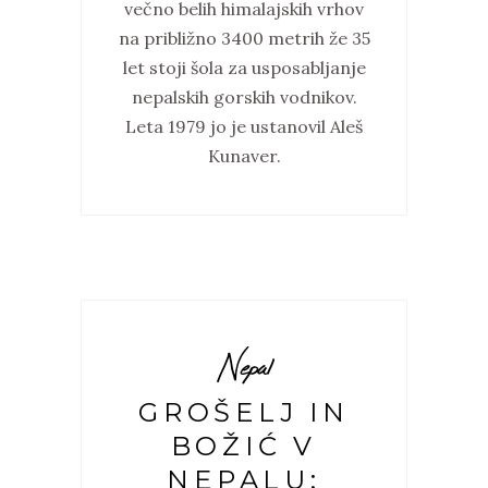
večno belih himalajskih vrhov
na približno 3400 metrih že 35
let stoji šola za usposabljanje
nepalskih gorskih vodnikov.
Leta 1979 jo je ustanovil Aleš
Kunaver.
Nepal
GROŠELJ IN
BOŽIĆ V
NEPALU: