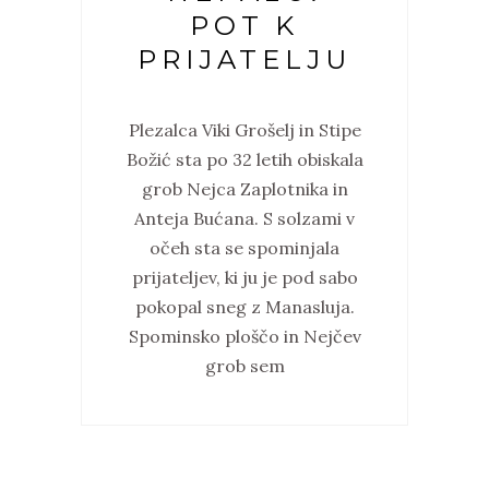
POT K
PRIJATELJU
Plezalca Viki Grošelj in Stipe
Božić sta po 32 letih obiskala
grob Nejca Zaplotnika in
Anteja Bućana. S solzami v
očeh sta se spominjala
prijateljev, ki ju je pod sabo
pokopal sneg z Manasluja.
Spominsko ploščo in Nejčev
grob sem