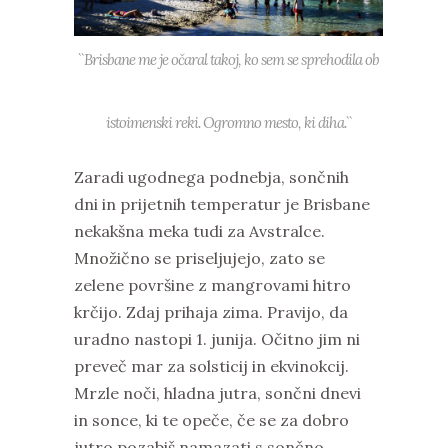
``Brisbane me je očaral takoj, ko sem se sprehodila ob
istoimenski reki. Ogromno mesto, ki diha.``
Zaradi ugodnega podnebja, sončnih
dni in prijetnih temperatur je Brisbane
nekakšna meka tudi za Avstralce.
Množično se priseljujejo, zato se
zelene površine z mangrovami hitro
krčijo. Zdaj prihaja zima. Pravijo, da
uradno nastopi 1. junija. Očitno jim ni
preveč mar za solsticij in ekvinokcij.
Mrzle noči, hladna jutra, sončni dnevi
in sonce, ki te opeče, če se za dobro
jutro pozabiš namazati s sončno