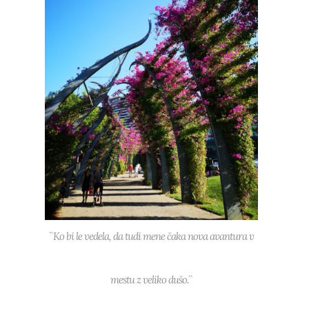
``Ko bi le vedela, da tudi mene čaka nova avantura v
mestu z veliko dušo.``