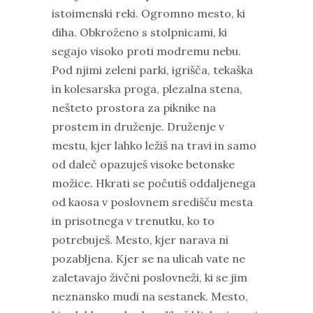
istoimenski reki. Ogromno mesto, ki
diha. Obkroženo s stolpnicami, ki
segajo visoko proti modremu nebu.
Pod njimi zeleni parki, igrišča, tekaška
in kolesarska proga, plezalna stena,
nešteto prostora za piknike na
prostem in druženje. Druženje v
mestu, kjer lahko ležiš na travi in samo
od daleč opazuješ visoke betonske
možice. Hkrati se počutiš oddaljenega
od kaosa v poslovnem središču mesta
in prisotnega v trenutku, ko to
potrebuješ. Mesto, kjer narava ni
pozabljena. Kjer se na ulicah vate ne
zaletavajo živčni poslovneži, ki se jim
neznansko mudi na sestanek. Mesto,