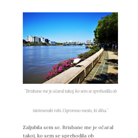
``Brisbane me je očaral takoj, ko sem se sprehodila ob
istoimenski reki. Ogromno mesto, ki diha.``
Zaljubila sem se. Brisbane me je očaral
takoj, ko sem se sprehodila ob