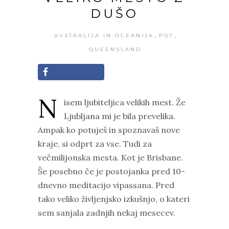
DUŠO
,
,
AVSTRALIJA IN OCEANIJA
POT
QUEENSLAND
N
isem ljubiteljica velikih mest. Že
Ljubljana mi je bila prevelika.
Ampak ko potuješ in spoznavaš nove
kraje, si odprt za vse. Tudi za
večmilijonska mesta. Kot je Brisbane.
Še posebno če je postojanka pred 10-
dnevno meditacijo vipassana. Pred
tako veliko življenjsko izkušnjo, o kateri
sem sanjala zadnjih nekaj mesecev.