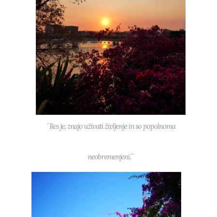
``Res je, znajo uživati življenje in so popolnoma
neobremenjeni.``