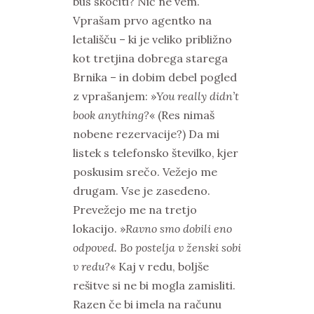
bus skočiti? Nič ne vem.
Vprašam prvo agentko na
letališču – ki je veliko približno
kot tretjina dobrega starega
Brnika – in dobim debel pogled
z vprašanjem: »
You really didn’t
book anything?
« (Res nimaš
nobene rezervacije?) Da mi
listek s telefonsko številko, kjer
poskusim srečo. Vežejo me
drugam. Vse je zasedeno.
Prevežejo me na tretjo
lokacijo. »
Ravno smo dobili eno
odpoved. Bo postelja v ženski sobi
v redu?
« Kaj v redu, boljše
rešitve si ne bi mogla zamisliti.
Razen če bi imela na računu