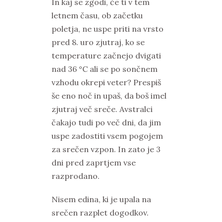
In kaj se zgodi, če ti v tem
letnem času, ob začetku
poletja, ne uspe priti na vrsto
pred 8. uro zjutraj, ko se
temperature začnejo dvigati
nad 36 °C ali se po sončnem
vzhodu okrepi veter? Prespiš
še eno noč in upaš, da boš imel
zjutraj več sreče. Avstralci
čakajo tudi po več dni, da jim
uspe zadostiti vsem pogojem
za srečen vzpon. In zato je 3
dni pred zaprtjem vse
razprodano.
Nisem edina, ki je upala na
srečen razplet dogodkov.