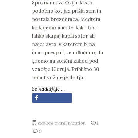
Spoznam dva Ozija, ki sta
podobno kot jaz prišla sem in
postala brezdomca. Medtem
ko kujemo načrte, kako bi si
lahko skupaj kupili šotor ali
najeli avto, v katerem bi na
črno prespali, se odločimo, da
gremo na sončni zahod pod
vznožje Uluruja. Približno 30
minut vožnje je do tja.
Se nadaljuje …
explore
travel
vacation
1
0