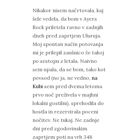
Nikakor nisem načrtovala, kaj
šele vedela, da bom v Ayers
Rock priletela ravno v zadnjih
dneh pred zaprtjem Uluruja.
Moj spontan način potovanja
mi je prilepil zaušnico že takoj
po sestopu z letala. Naivno
sem upala, da se bom, tako kot
povsod (no ja, ne vedno,
na
Kubi
sem pred dvema letoma
prvo noč preživela v majhni
lokalni gostilni), sprehodila do
hostla in rezervirala poceni
nočitev. Ne tukaj. Ne zadnje
dni pred zgodovinskim
zaprtjem poti na vrh 348