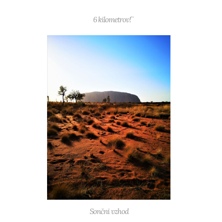
6 kilometrov!``
Sončni vzhod