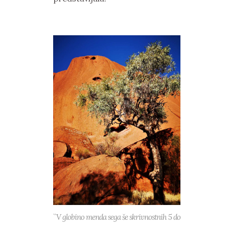
``V globino menda sega še skrivnostnih 5 do