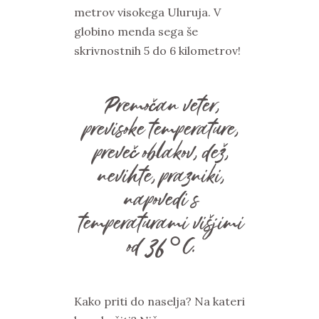
metrov visokega Uluruja. V
globino menda sega še
skrivnostnih 5 do 6 kilometrov!
Premočan veter,
previsoke temperature,
preveč oblakov, dež,
nevihte, prazniki,
napovedi s
temperaturami višjimi
od 36 °C.
Kako priti do naselja? Na kateri