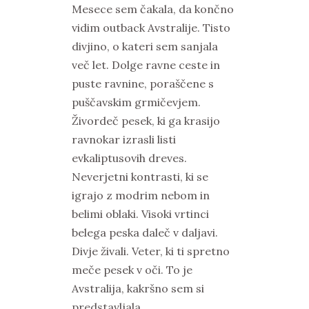
Mesece sem čakala, da končno
vidim outback Avstralije. Tisto
divjino, o kateri sem sanjala
več let. Dolge ravne ceste in
puste ravnine, poraščene s
puščavskim grmičevjem.
Živordeč pesek, ki ga krasijo
ravnokar izrasli listi
evkaliptusovih dreves.
Neverjetni kontrasti, ki se
igrajo z modrim nebom in
belimi oblaki. Visoki vrtinci
belega peska daleč v daljavi.
Divje živali. Veter, ki ti spretno
meče pesek v oči. To je
Avstralija, kakršno sem si
predstavljala.