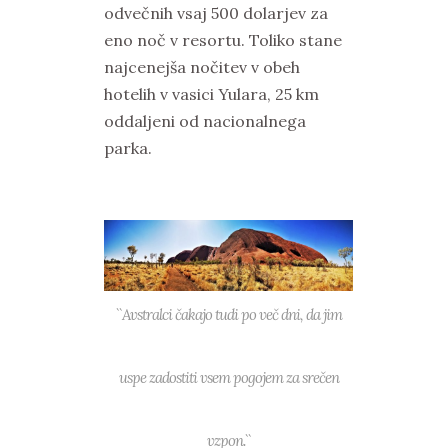
odvečnih vsaj 500 dolarjev za
eno noč v resortu. Toliko stane
najcenejša nočitev v obeh
hotelih v vasici Yulara, 25 km
oddaljeni od nacionalnega
parka.
``Avstralci čakajo tudi po več dni, da jim
uspe zadostiti vsem pogojem za srečen
vzpon.``