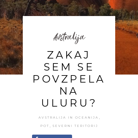
Avstralija
ZAKAJ
SEM SE
POVZPELA
NA
ULURU?
,
AVSTRALIJA IN OCEANIJA
,
POT
SEVERNI TERITORIJ