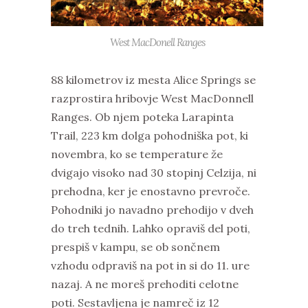
West MacDonell Ranges
88 kilometrov iz mesta Alice Springs se
razprostira hribovje West MacDonnell
Ranges. Ob njem poteka Larapinta
Trail, 223 km dolga pohodniška pot, ki
novembra, ko se temperature že
dvigajo visoko nad 30 stopinj Celzija, ni
prehodna, ker je enostavno prevroče.
Pohodniki jo navadno prehodijo v dveh
do treh tednih. Lahko opraviš del poti,
prespiš v kampu, se ob sončnem
vzhodu odpraviš na pot in si do 11. ure
nazaj. A ne moreš prehoditi celotne
poti. Sestavljena je namreč iz 12