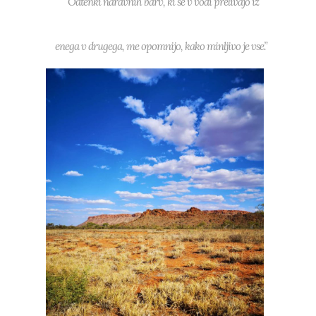
“Odtenki naravnih barv, ki se v vodi prelivajo iz
enega v drugega, me opomnijo, kako minljivo je vse.”