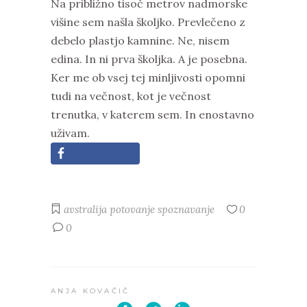
Na približno tisoč metrov nadmorske
višine sem našla školjko. Prevlečeno z
debelo plastjo kamnine. Ne, nisem
edina. In ni prva školjka. A je posebna.
Ker me ob vsej tej minljivosti opomni
tudi na večnost, kot je večnost
trenutka, v katerem sem. In enostavno
uživam.
avstralija
potovanje
spoznavanje
0
0
ANJA KOVAČIČ