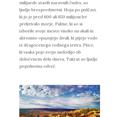
milijarde starih naravnih čudes, so
ljudje brezpredmetni. Hoja po puščavi,
ki jo je pred 800 ali 850 milijoni let
prekrivalo morje. Palme, ki so si
izborile svoje mesto visoko na skali in
skromno opazujejo živali, ki pijejo vodo
iz dragocenega vodnega izvira. Ptice,
ki vsaka poje svojo melodijo ob
določenem delu dneva. Takrat so ljudje
popolnoma odveč.