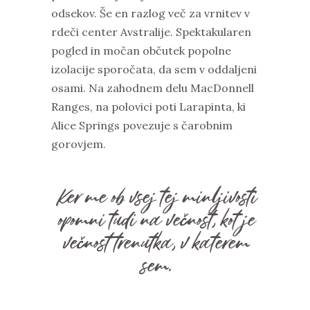
odsekov. Še en razlog več za vrnitev v
rdeči center Avstralije. Spektakularen
pogled in močan občutek popolne
izolacije sporočata, da sem v oddaljeni
osami. Na zahodnem delu MacDonnell
Ranges, na polovici poti Larapinta, ki
Alice Springs povezuje s čarobnim
gorovjem.
Ker me ob vsej tej minljivosti
opomni tudi na večnost, kot je
večnost trenutka, v katerem
sem.