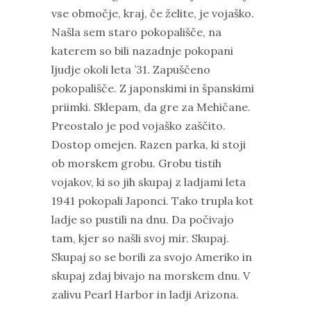
vse območje, kraj, če želite, je vojaško.
Našla sem staro pokopališče, na
katerem so bili nazadnje pokopani
ljudje okoli leta ’31. Zapuščeno
pokopališče. Z japonskimi in španskimi
priimki. Sklepam, da gre za Mehičane.
Preostalo je pod vojaško zaščito.
Dostop omejen. Razen parka, ki stoji
ob morskem grobu. Grobu tistih
vojakov, ki so jih skupaj z ladjami leta
1941 pokopali Japonci. Tako trupla kot
ladje so pustili na dnu. Da počivajo
tam, kjer so našli svoj mir. Skupaj.
Skupaj so se borili za svojo Ameriko in
skupaj zdaj bivajo na morskem dnu. V
zalivu Pearl Harbor in ladji Arizona.