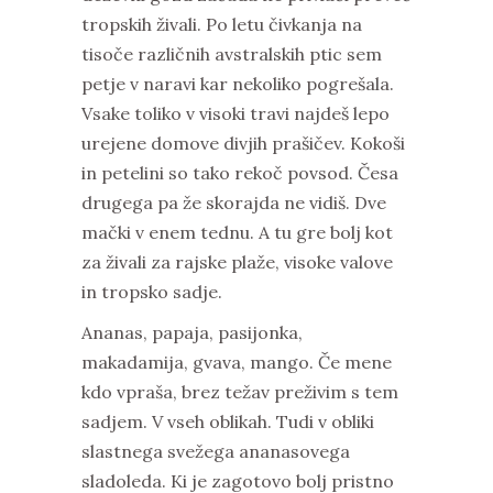
tropskih živali. Po letu čivkanja na
tisoče različnih avstralskih ptic sem
petje v naravi kar nekoliko pogrešala.
Vsake toliko v visoki travi najdeš lepo
urejene domove divjih prašičev. Kokoši
in petelini so tako rekoč povsod. Česa
drugega pa že skorajda ne vidiš. Dve
mački v enem tednu. A tu gre bolj kot
za živali za rajske plaže, visoke valove
in tropsko sadje.
Ananas, papaja, pasijonka,
makadamija, gvava, mango. Če mene
kdo vpraša, brez težav preživim s tem
sadjem. V vseh oblikah. Tudi v obliki
slastnega svežega ananasovega
sladoleda. Ki je zagotovo bolj pristno