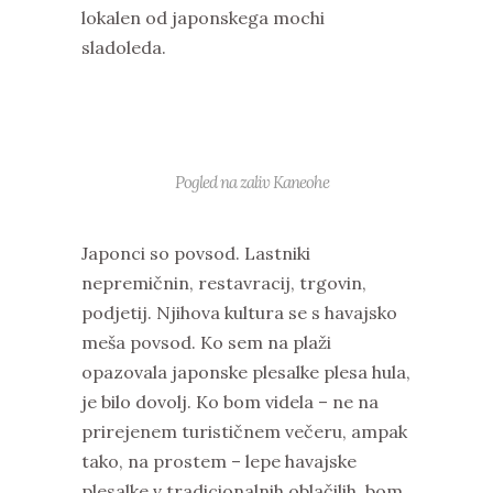
lokalen od japonskega mochi
sladoleda.
Pogled na zaliv Kaneohe
Japonci so povsod. Lastniki
nepremičnin, restavracij, trgovin,
podjetij. Njihova kultura se s havajsko
meša povsod. Ko sem na plaži
opazovala japonske plesalke plesa hula,
je bilo dovolj. Ko bom videla – ne na
prirejenem turističnem večeru, ampak
tako, na prostem – lepe havajske
plesalke v tradicionalnih oblačilih, bom