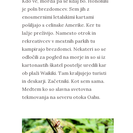
Kdo ve, morda pa še kdaj bo. Honolulu
je poln brezdomcev. Sem jih z
enosmernimi letalskimi kartami
pošiljajo s celinske Amerike. Ker tu
lažje preživijo. Namesto otrok in
rekreativcev v mestnih parkih tu
kampirajo brezdomci. Nekateri so se
odločili za pogled na morje in so si iz
kartonastih škatel postelje uredili kar
ob plaži Waikiki. Tam kraljujejo turisti
in deskarji. Začetniki. Kot sem sama.
Medtem ko so slavna svetovna
tekmovanja na severu otoka Oahu.