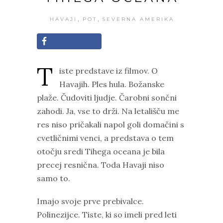
,
,
HAVAJI
POT
SEVERNA AMERIKA
T
iste predstave iz filmov. O
Havajih. Ples hula. Božanske
plaže. Čudoviti ljudje. Čarobni sončni
zahodi. Ja, vse to drži. Na letališču me
res niso pričakali napol goli domačini s
cvetličnimi venci, a predstava o tem
otočju sredi Tihega oceana je bila
precej resnična. Toda Havaji niso
samo to.
Imajo svoje prve prebivalce.
Polinezijce. Tiste, ki so imeli pred leti