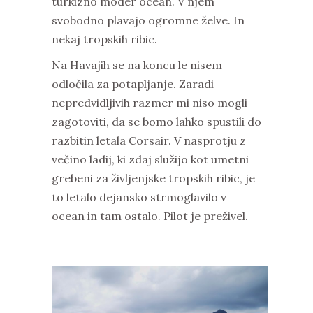
turkizno moder ocean. V njem
svobodno plavajo ogromne želve. In
nekaj tropskih ribic.
Na Havajih se na koncu le nisem
odločila za potapljanje. Zaradi
nepredvidljivih razmer mi niso mogli
zagotoviti, da se bomo lahko spustili do
razbitin letala Corsair. V nasprotju z
večino ladij, ki zdaj služijo kot umetni
grebeni za življenjske tropskih ribic, je
to letalo dejansko strmoglavilo v
ocean in tam ostalo. Pilot je preživel.