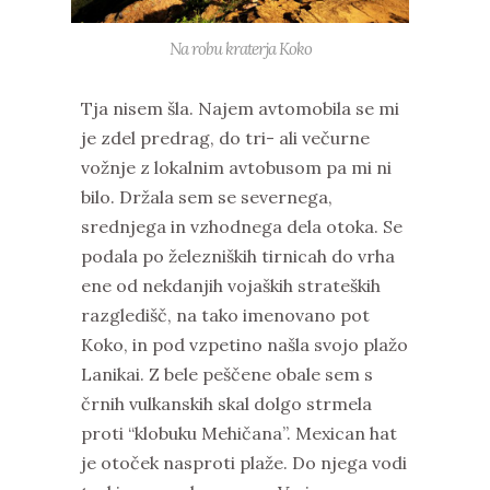
Na robu kraterja Koko
Tja nisem šla. Najem avtomobila se mi
je zdel predrag, do tri- ali večurne
vožnje z lokalnim avtobusom pa mi ni
bilo. Držala sem se severnega,
srednjega in vzhodnega dela otoka. Se
podala po železniških tirnicah do vrha
ene od nekdanjih vojaških strateških
razgledišč, na tako imenovano pot
Koko, in pod vzpetino našla svojo plažo
Lanikai. Z bele peščene obale sem s
črnih vulkanskih skal dolgo strmela
proti “klobuku Mehičana”. Mexican hat
je otoček nasproti plaže. Do njega vodi