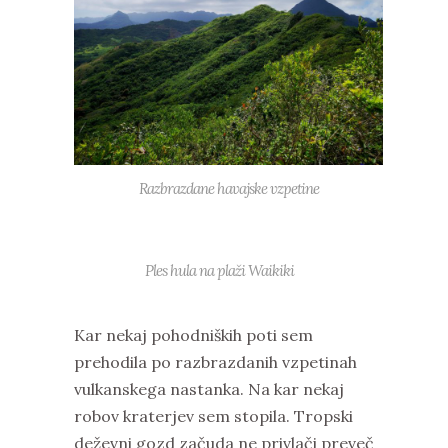
Razbrazdane havajske vzpetine
Ples hula na plaži Waikiki
Kar nekaj pohodniških poti sem
prehodila po razbrazdanih vzpetinah
vulkanskega nastanka. Na kar nekaj
robov kraterjev sem stopila. Tropski
deževni gozd začuda ne privlači preveč