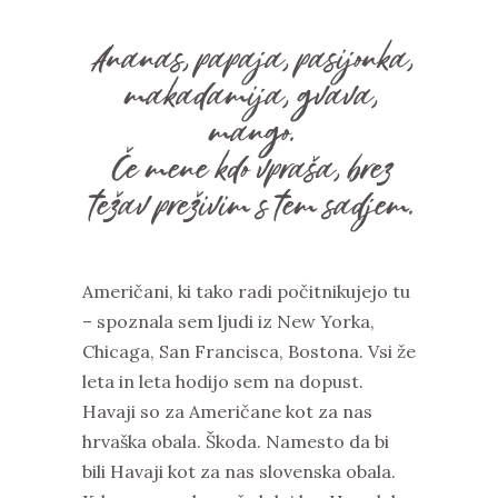
Ananas, papaja, pasijonka,
makadamija, gvava,
mango.
Če mene kdo vpraša, brez
težav preživim s tem sadjem.
Američani, ki tako radi počitnikujejo tu
– spoznala sem ljudi iz New Yorka,
Chicaga, San Francisca, Bostona. Vsi že
leta in leta hodijo sem na dopust.
Havaji so za Američane kot za nas
hrvaška obala. Škoda. Namesto da bi
bili Havaji kot za nas slovenska obala.