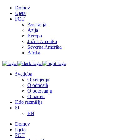
Domov
Ujeta
POT
Avstralija
Azija
Evropa
Južna Amerika
Severna Amerika
Afrika
Svetloba
O življenju
O odnosih
O potovanju
O naravi
Kdo razmišlja
SI
EN
Domov
Ujeta
POT