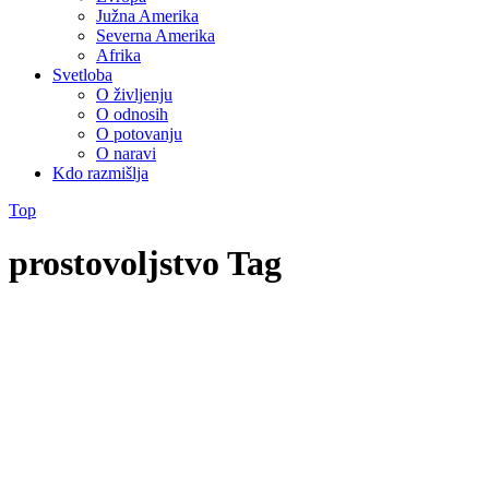
Južna Amerika
Severna Amerika
Afrika
Svetloba
O življenju
O odnosih
O potovanju
O naravi
Kdo razmišlja
Top
prostovoljstvo Tag