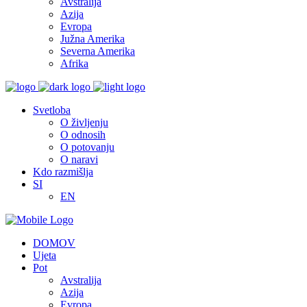
Avstralija
Azija
Evropa
Južna Amerika
Severna Amerika
Afrika
Svetloba
O življenju
O odnosih
O potovanju
O naravi
Kdo razmišlja
SI
EN
DOMOV
Ujeta
Pot
Avstralija
Azija
Evropa