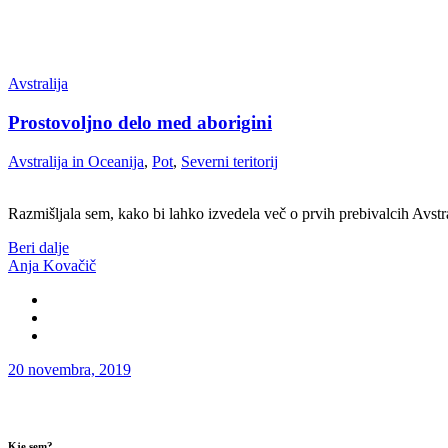
Avstralija
Prostovoljno delo med aborigini
Avstralija in Oceanija
,
Pot
,
Severni teritorij
Razmišljala sem, kako bi lahko izvedela več o prvih prebivalcih Avstral
Beri dalje
Anja Kovačič
20 novembra, 2019
Kje sem?